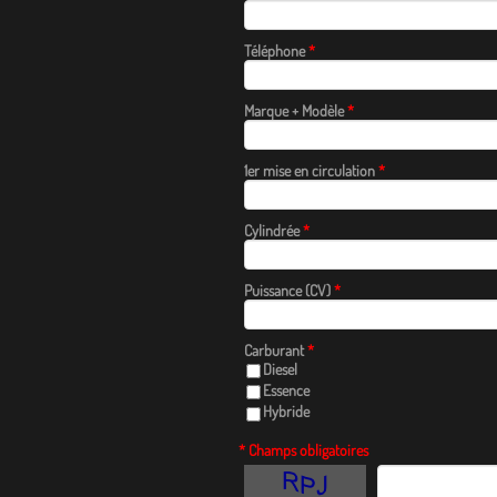
Téléphone
*
Marque + Modèle
*
1er mise en circulation
*
Cylindrée
*
Puissance (CV)
*
Carburant
*
Diesel
Essence
Hybride
* Champs obligatoires