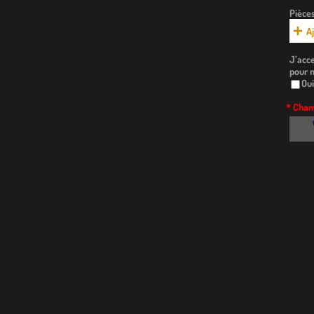
Pièces
Aj

J’acce
pour 
Oui
* Cham