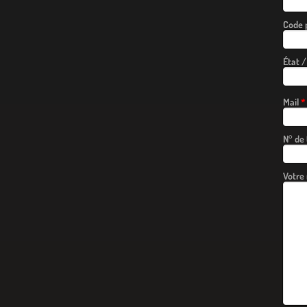
Code 
État /
Mail
*
N° de
Votre