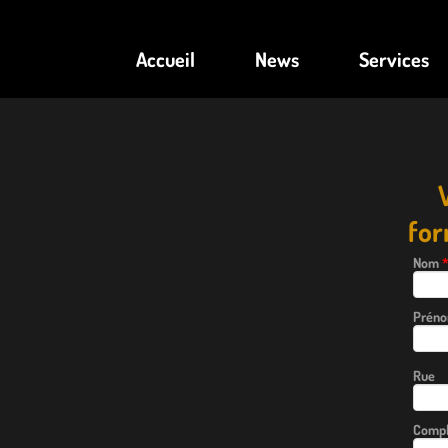
Accueil
News
Services
for
Nom
Prén
Rue
Comp